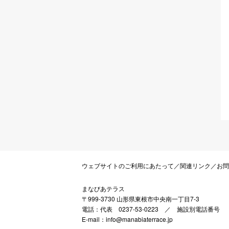
ウェブサイトのご利用にあたって
／
関連リンク
／
お問
まなびあテラス
〒999-3730 山形県東根市中央南一丁目7-3
電話：代表 0237-53-0223 ／
施設別電話番号
E-mail：info@manabiaterrace.jp