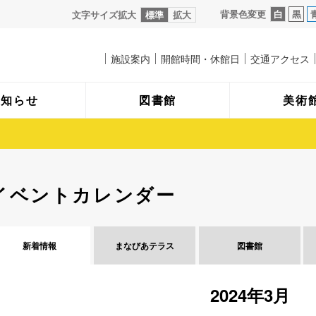
背景色変更
白
黒
文字サイズ拡大
標準
拡大
施設案内
開館時間・休館日
交通アクセス
お知らせ
図書館
美術
イベントカレンダー
新着情報
まなびあ
テラス
図書館
2024年3月