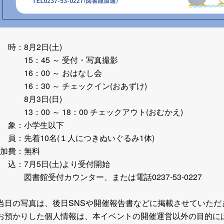
 時：8月2日(土)
15：45 ～ 受付・写真撮影
16：00 ～ おはなし会
6：30 ～ チェックイン(おあずけ)
8月3日(日)
3：00 ～ 18：00 チェックアウト(おむかえ
)
 象：小学生以下
 員：先着10名(１人につきぬいぐるみ1体)
加費：無料
 込：7月5日(土)より受付開始
書館受付カウンター、または電話0237-53-0227
当日の写真は、後日SNSや開催報告書などに掲載させていた
お預かりした個人情報は、本イベントの開催運営以外の目的に