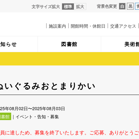
背景色変更
白
黒
文字サイズ拡大
標準
拡大
施設案内
開館時間・休館日
交通アクセス
お知らせ
図書館
美術
ぬいぐるみおとまりかい
025年08月02日〜2025年08月03日
図書館
｜イベント・告知・募集
員に達しため、募集を終了いたします。ご応募、ありがとうご