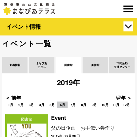
イベント情報
イベント一覧
まなびあ
市民活動
新着情報
図書館
美術館
テラス
支援センター
2019年
＜ 前年
翌年 ＞
1月
2月
3月
4月
5月
6月
7月
8月
9月
10月
11月
12月
Event
図書館
父の日企画 お手伝い券作り
2019年06月08日