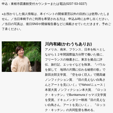
申込：東根市図書館受付カウンターまたは電話(0237-53-0227)
※お預かりした個人情報は、本イベントの開催運営以外の目的には使用いたしま
せん。／当日車椅子のご利用を希望される方は、申込み時にお申し出ください。
／当日の写真は、後日SNSや開催報告書などに掲載させていただきます。予めご
了承ください。
川内有緒(かわうちありお)
アメリカ、南米、フランス、日本を転々とし
ながら１２年間国際協力分野で働いた後に、
フリーランスの物書きに。東京を拠点に評
伝、旅行記、エッセイなどを執筆。『バウル
を探して 地球の片隅に伝わる秘密の歌』で
新田次郎文学賞、『空をゆく巨人』で開高健
ノンフィクション賞、『目の見えない白鳥さ
んとアートを見にいく』でYahoo!ニュース｜
本屋大賞 ノンフィクション本大賞、『ロッコ
ク・キッチン』でBunkamuraドゥマゴ文学賞
を受賞。ドキュメンタリー映画『目の見えな
い白鳥さん、アートを見にいく』、『ロッコ
ク・キッチン』の共同監督を務める。