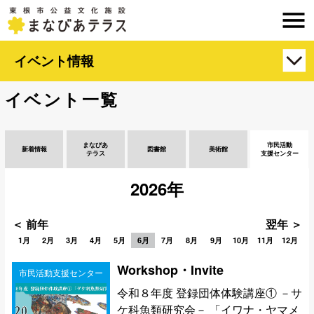
イベント情報
イベント一覧
まなびあ
市民活動
新着情報
図書館
美術館
テラス
支援センター
2026年
＜ 前年
翌年 ＞
1月
2月
3月
4月
5月
6月
7月
8月
9月
10月
11月
12月
Workshop・Invite
市民活動支援センター
令和８年度 登録団体体験講座① －サ
ケ科魚類研究会－ 「イワナ・ヤマメ