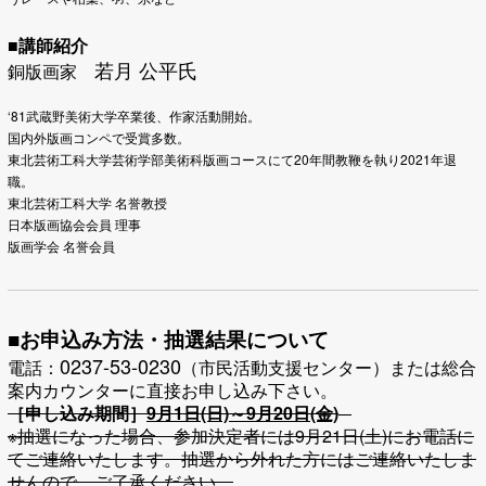
■講師紹介
若月 公平氏
銅版画家
‘81武蔵野美術大学卒業後、作家活動開始。
国内外版画コンペで受賞多数。
東北芸術工科大学芸術学部美術科版画コースにて20年間教鞭を執り2021年退
職。
東北芸術工科大学 名誉教授
日本版画協会会員 理事
版画学会 名誉会員
■お申込み方法・抽選結果について
0237-53-0230
電話：
（市民活動支援センター）または総合
案内カウンターに直接お申し込み下さい。
［申し込み期間］
9月1日(日)～9月20日(金)
※抽選になった場合、参加決定者には9月21日(土)にお電話に
てご連絡いたします。抽選から外れた方にはご連絡いたしま
せんので、ご了承ください。