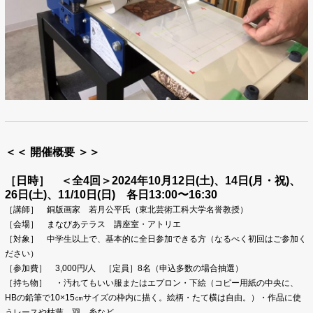
＜＜ 開催概要 ＞＞
［日時］ ＜全4回＞2024年10月12日(土)、14日(月・祝)、
26日(土)、11/10日(日) 各日13:00〜16:30
［講師］ 銅版画家 若月公平氏（東北芸術工科大学名誉教授）
［会場］ まなびあテラス 講座室・アトリエ
［対象］ 中学生以上で、基本的に全日参加できる方（なるべく初
回はご参加く
ださい）
［参加費］ 3,000円/人 ［定員］8名（申込多数の場合抽選）
［持ち物］ ・汚れてもいい服またはエプロン・下絵（コピー用紙の中央に、
HBの鉛筆で10×15㎝サイズの枠内に描く。絵柄・たて横は自由。）・作品に使
うレースや枯葉、羽、糸など