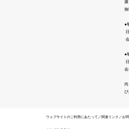
粛
御
●
日
会
●
日
会
尚
び
ウェブサイトのご利用にあたって
／
関連リンク
／
お問