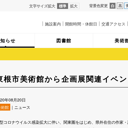
背景色変更
白
黒
文字サイズ拡大
標準
拡大
施設案内
開館時間・休館日
交通アクセス
お知らせ
図書館
美術
東根市美術館から企画展関連イベ
020年08月20日
美術館
｜ニュース
型コロナウイルス感染拡大に伴い、関東圏をはじめ、県外在住の作家・