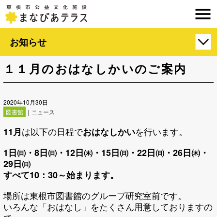
お知らせ
１１月のおはなしかいのご案内
2020年10月30日
図書館
｜ニュース
は以下の日程で
を行います。
11
月
おはなしかい
1
日㈰・8
日㈰・12
日㈭・15
日㈰・22
日㈰・26
日㈭・
29
日㈰
すべて10
：30
～始まります。
場所は東根市図書館のグループ研究室前です。
いろんな「おはなし」をたくさん用意しておりますの