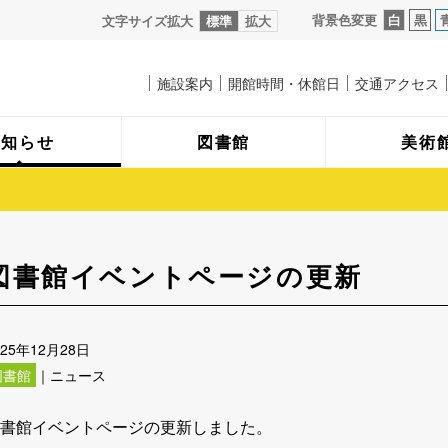
背景色変更
白
黒
文字サイズ拡大
標準
拡大
施設案内
開館時間・休館日
交通アクセス
お知らせ
図書館
美術
図書館イベントページの更新
025年12月28日
図書館
｜ニュース
書館イベントページの更新しました。