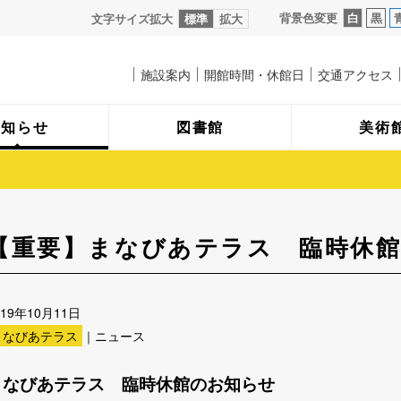
背景色変更
白
黒
文字サイズ拡大
標準
拡大
施設案内
開館時間・休館日
交通アクセス
お知らせ
図書館
美術
【重要】まなびあテラス 臨時休
019年10月11日
まなびあテラス
｜ニュース
まなびあテラス 臨時休館のお知らせ