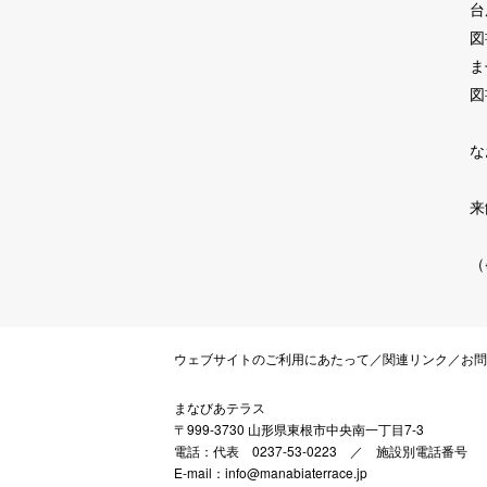
台
図
ま
図
な
来
（
ウェブサイトのご利用にあたって
／
関連リンク
／
お問
まなびあテラス
〒999-3730 山形県東根市中央南一丁目7-3
電話：代表 0237-53-0223 ／
施設別電話番号
E-mail：info@manabiaterrace.jp