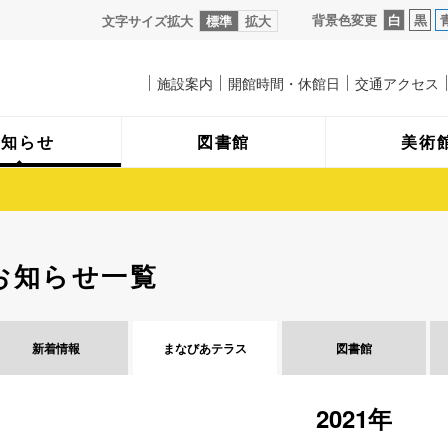
背景色変更
白
黒
文字サイズ拡大
標準
拡大
施設案内
開館時間・休館日
交通アクセス
お知らせ
図書館
美術
お知らせ一覧
新着情報
まなびあ
テラス
図書館
2021年