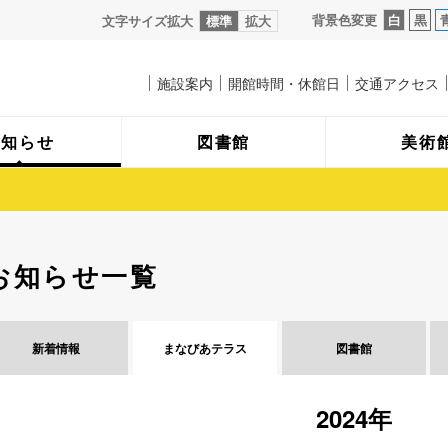
背景色変更
白
黒
文字サイズ拡大
標準
拡大
施設案内
開館時間・休館日
交通アクセス
お知らせ
図書館
美術
お知らせ一覧
新着情報
まなびあ
テラス
図書館
2024年