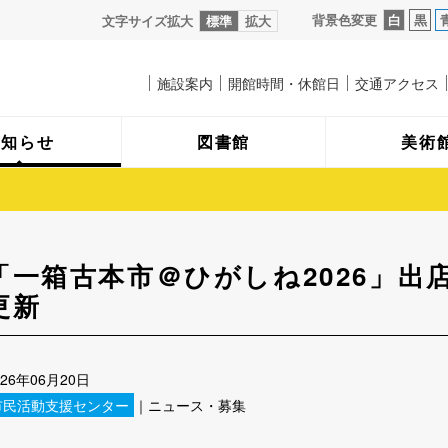
背景色変更
白
黒
文字サイズ拡大
標準
拡大
施設案内
開館時間・休館日
交通アクセス
お知らせ
図書館
美術
「一箱古本市＠ひがしね2026」出
更新
026年06月20日
市民活動支援センター
｜ニュース・募集