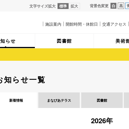
背景色変更
白
黒
文字サイズ拡大
標準
拡大
施設案内
開館時間・休館日
交通アクセス
お知らせ
図書館
美術
お知らせ一覧
新着情報
まなびあ
テラス
図書館
2026年