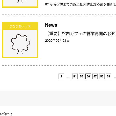
6/1から6/30までの感染拡大防止対応策を更新
News
まなびあテラス
【重要】館内カフェの営業再開のお知
2020年05月21日
1
…
54
55
56
57
58
59
い合わせ