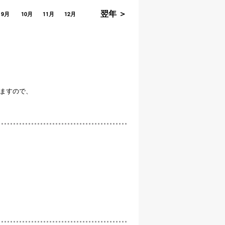
翌年 ＞
9月
10月
11月
12月
ますので、