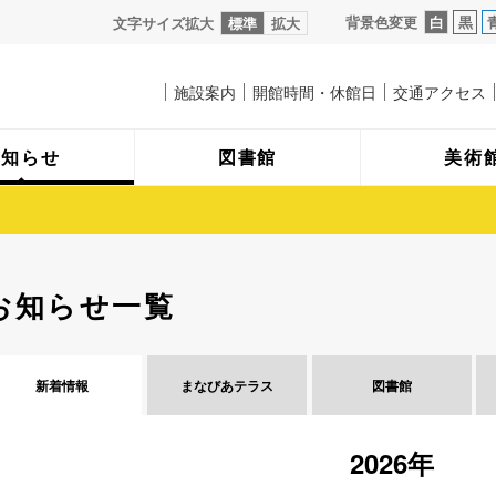
背景色変更
白
黒
文字サイズ拡大
標準
拡大
施設案内
開館時間・休館日
交通アクセス
お知らせ
図書館
美術
お知らせ一覧
新着情報
まなびあ
テラス
図書館
2026年