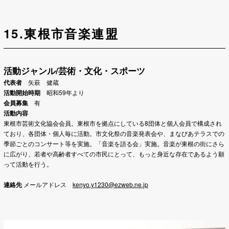
15.東根市音楽連盟
活動ジャンル/芸術・文化・スポーツ
代表者
矢萩 健蔵
活動開始時期
昭和59年より
会員募集
有
活動内容
東根市芸術文化協会会員。東根市を拠点にしている8団体と
個人会員で構成され
ており、各団体・個人毎に活動。
市文化祭の音楽発表会や、まなびあテラスでの
季節ごとのコンサート
等を実施。「音楽を語る会」実施。音楽が東根の街にさら
に広がり、若者や高齢者すべての市民にとって、もっと身近な存在であるよう願
って活動を行う。
連絡先
メールアドレス
kenyo.y1230@ezweb.ne.jp