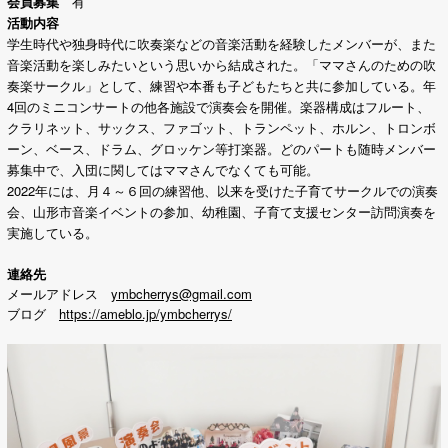
会員募集
有
活動内容
学生時代や独身時代に吹奏楽などの音楽活動を経験したメンバーが、また
音楽活動を楽しみたいという思いから結成された。「ママさんのための吹
奏楽サークル」として、練習や本番も
子どもたちと共に参加している。
年
4回のミニコンサートの他各施設で演奏会を
開催。楽器構成はフルート、
クラリネット、サックス、ファゴット、トランペット、ホルン、トロンボ
ーン、ベース、ドラム、グロッケン等打楽器。どのパートも随時メンバー
募集中で、入団に関してはママさんでなくても可能。
2022年には、月４～６回の練習他、以来を受けた子育てサークルでの演奏
会、山形市音楽イベントの参加、幼稚園、子育て支援センター訪問演奏を
実施している。
連絡先
メールアドレス
ymbcherrys@gmail.com
ブログ
https://ameblo.jp/ymbcherrys/