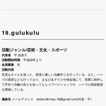
19.gulukulu
活動ジャンル/芸術・文化・スポーツ
代表者
平 由美子
活動開始時期
平成28年より
会員募集
有
活動内容
良質なオイルを使った、環境に優しい
石鹸作りを行っている。また、ハー
ブの蒸留なども行っており、
まなびあテラスや他会場にて、実際に制作し
て
手作り石鹸の良さを知ってもらう
ワークショップや、ハーブの蒸留教室
を開催している。
連絡先
メールアドレス atolier.88.haru.78@gmail.com(代表・平）