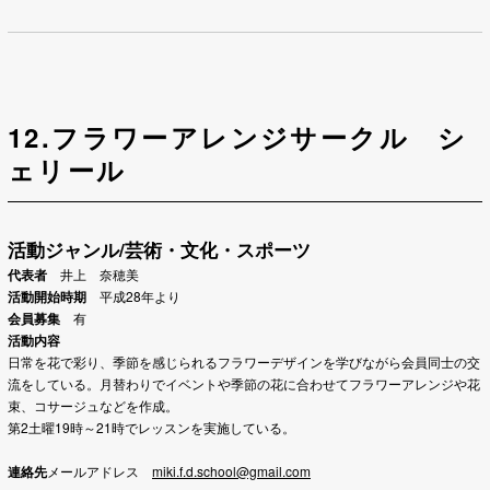
12.フラワーアレンジサークル シ
ェリール
活動ジャンル/芸術・文化・スポーツ
代表者
井上 奈穂美
活動開始時期
平成28年より
会員募集
有
活動内容
日常を花で彩り、季節を感じられるフラワーデザインを学びながら会員同士の交
流をしている。月替わりでイベントや季節の花に合わせてフラワーアレンジや花
束、
コサージュなどを作成。
第2土曜19時～21時でレッスンを実施している。
連絡先
メールアドレス
miki.f.d.school@gmail.com