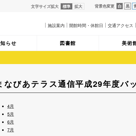
背景色変更
白
黒
文字サイズ拡大
標準
拡大
施設案内
開館時間・休館日
交通アクセス
お知らせ
図書館
美術
まなびあテラス通信平成29年度バ
4月
5月
6月
7月