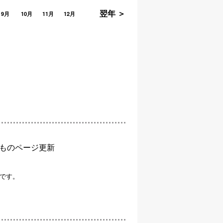
翌年 ＞
9月
10月
11月
12月
ものページ更新
です。