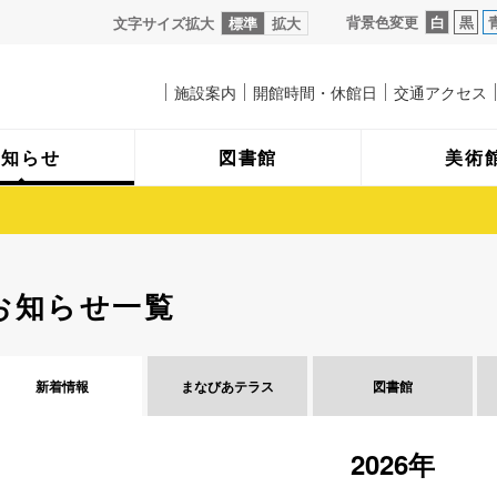
背景色変更
白
黒
文字サイズ拡大
標準
拡大
施設案内
開館時間・休館日
交通アクセス
お知らせ
図書館
美術
お知らせ一覧
新着情報
まなびあ
テラス
図書館
2026年