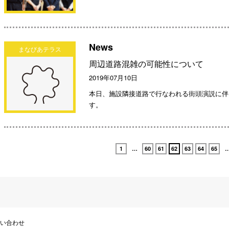
News
まなびあテラス
周辺道路混雑の可能性について
2019年07月10日
本日、施設隣接道路で行なわれる街頭演説に伴
す。
1
…
60
61
62
63
64
65
い合わせ